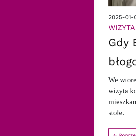
2025-01-
WIZYTA
Gdy 
błog
We wtore
wizyta k
mieszkan
stole.
Poprze