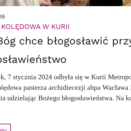
09
 KOLĘDOWA W KURII
Bóg chce błogosławić prz
osławieństwo
k, 7 stycznia 2024 odbyła się w Kurii Metrop
olędowa pasterza archidiecezji abpa Wacława 
ia udzielając Bożego błogosławieństwa. Na ko
dni