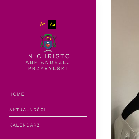
Wielkość
Wersja
czcionki
graficzna
IN CHRISTO
ABP ANDRZEJ
PRZYBYLSKI
HOME
AKTUALNOŚCI
KALENDARZ