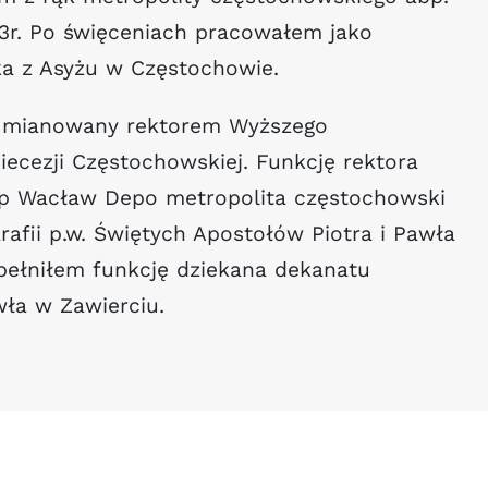
3r. Po święceniach pracowałem jako
zka z Asyżu w Częstochowie.
m mianowany rektorem Wyższego
cezji Częstochowskiej. Funkcję rektora
bp Wacław Depo metropolita częstochowski
fii p.w. Świętych Apostołów Piotra i Pawła
. pełniłem funkcję dziekana dekanatu
wła w Zawierciu.