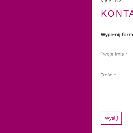
NAPISZ
KONT
Wypełnij form
Wyślij