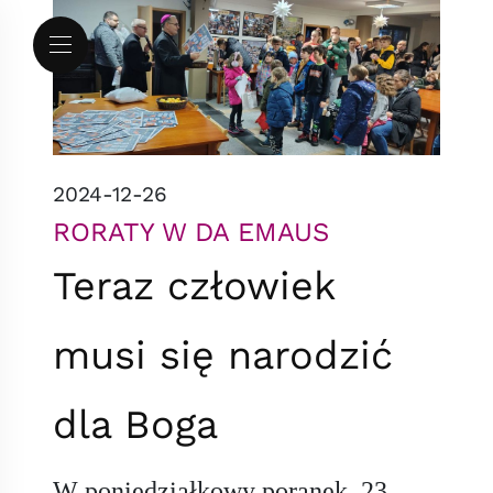
Przejdź do menu
Przejdź do treści
Mapa serwisu
2024-12-26
RORATY W DA EMAUS
Teraz człowiek
musi się narodzić
dla Boga
W poniedziałkowy poranek, 23